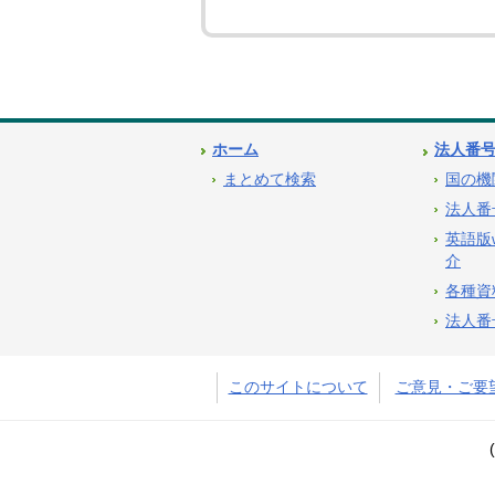
ホーム
法人番
まとめて検索
国の機
法人番
英語版
介
各種資
法人番
このサイトについて
ご意見・ご要