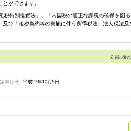
ことができます。
租税特別措置法」、「内国税の適正な課税の確保を図る
」及び「租税条約等の実施に伴う所得税法、法人税法及
公表以後の
定年月日
平成27年10月5日