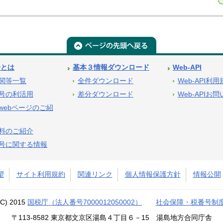
号とは
基本３情報ダウンロード
Web-API
関等一覧
全件ダウンロード
Web-API利
号の利活用
差分ダウンロード
Web-APIお
webページのご紹
料のご紹介
号に関する情報
望
サイト利用規約
関連リンク
個人情報保護方針
情報公開
(C) 2015
国税庁（法人番号7000012050002）
社会保障・税番号制
〒113-8582 東京都文京区湯島４丁目６－15 湯島地方合同庁舎