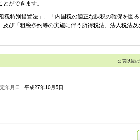
ことができます。
租税特別措置法」、「内国税の適正な課税の確保を図る
」及び「租税条約等の実施に伴う所得税法、法人税法及
公表以後の
定年月日
平成27年10月5日