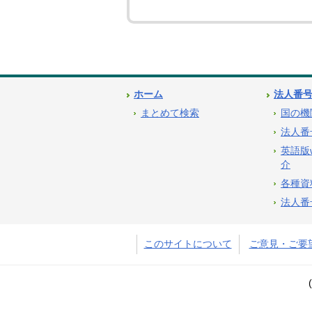
ホーム
法人番
まとめて検索
国の機
法人番
英語版
介
各種資
法人番
このサイトについて
ご意見・ご要