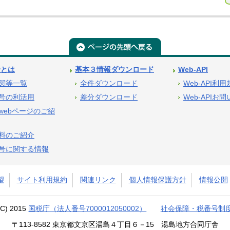
号とは
基本３情報ダウンロード
Web-API
関等一覧
全件ダウンロード
Web-API利
号の利活用
差分ダウンロード
Web-APIお
webページのご紹
料のご紹介
号に関する情報
望
サイト利用規約
関連リンク
個人情報保護方針
情報公開
(C) 2015
国税庁（法人番号7000012050002）
社会保障・税番号制
〒113-8582 東京都文京区湯島４丁目６－15 湯島地方合同庁舎