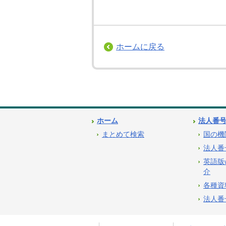
ホームに戻る
ホーム
法人番
まとめて検索
国の機
法人番
英語版
介
各種資
法人番