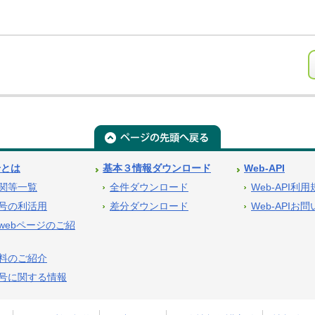
号とは
基本３情報ダウンロード
Web-API
関等一覧
全件ダウンロード
Web-API利
号の利活用
差分ダウンロード
Web-APIお
webページのご紹
料のご紹介
号に関する情報