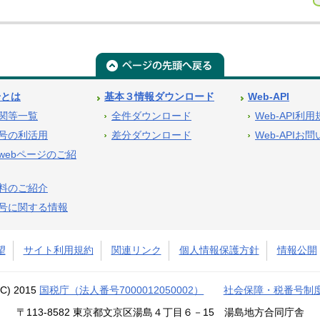
号とは
基本３情報ダウンロード
Web-API
関等一覧
全件ダウンロード
Web-API利
号の利活用
差分ダウンロード
Web-APIお
webページのご紹
料のご紹介
号に関する情報
望
サイト利用規約
関連リンク
個人情報保護方針
情報公開
(C) 2015
国税庁（法人番号7000012050002）
社会保障・税番号制
〒113-8582 東京都文京区湯島４丁目６－15 湯島地方合同庁舎