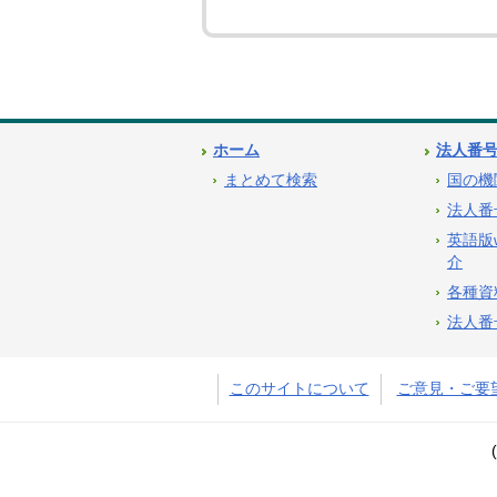
ホーム
法人番
まとめて検索
国の機
法人番
英語版
介
各種資
法人番
このサイトについて
ご意見・ご要