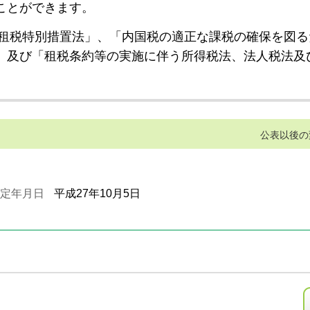
ことができます。
租税特別措置法」、「内国税の適正な課税の確保を図る
」及び「租税条約等の実施に伴う所得税法、法人税法及
公表以後の
定年月日
平成27年10月5日