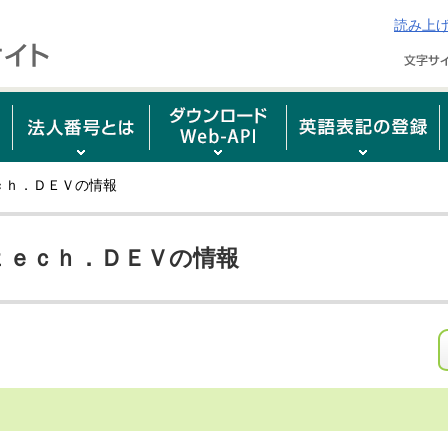
読み上
ｃｈ．ＤＥＶの情報
ｔｅｃｈ．ＤＥＶの情報