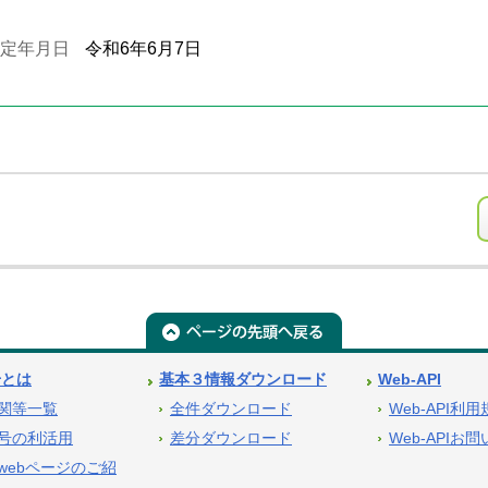
定年月日
令和6年6月7日
号とは
基本３情報ダウンロード
Web-API
関等一覧
全件ダウンロード
Web-API利
号の利活用
差分ダウンロード
Web-APIお
webページのご紹