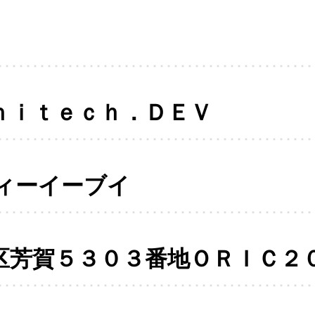
ｎｉｔｅｃｈ．ＤＥＶ
ィーイーブイ
区芳賀５３０３番地ＯＲＩＣ２