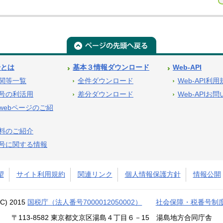
号とは
基本３情報ダウンロード
Web-API
関等一覧
全件ダウンロード
Web-API利
号の利活用
差分ダウンロード
Web-APIお
webページのご紹
料のご紹介
号に関する情報
望
サイト利用規約
関連リンク
個人情報保護方針
情報公開
(C) 2015
国税庁（法人番号7000012050002）
社会保障・税番号制
〒113-8582 東京都文京区湯島４丁目６－15 湯島地方合同庁舎