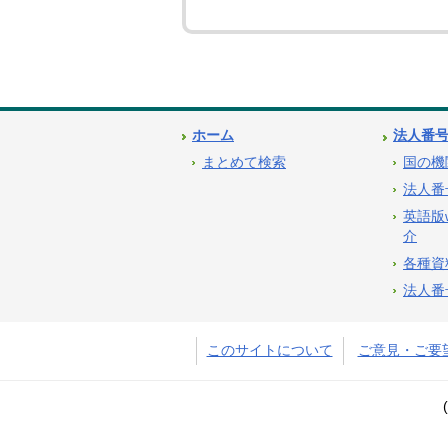
ホーム
法人番
まとめて検索
国の機
法人番
英語版
介
各種資
法人番
このサイトについて
ご意見・ご要