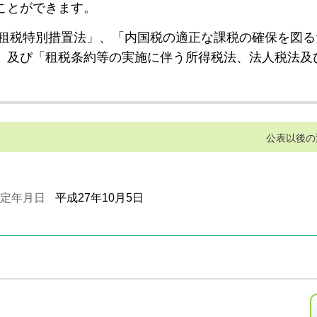
ことができます。
租税特別措置法」、「内国税の適正な課税の確保を図る
」及び「租税条約等の実施に伴う所得税法、法人税法及
公表以後の
定年月日
平成27年10月5日