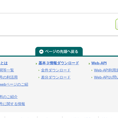
号とは
基本３情報ダウンロード
Web-API
関等一覧
全件ダウンロード
Web-API利
号の利活用
差分ダウンロード
Web-APIお
webページのご紹
料のご紹介
号に関する情報