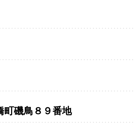
橋町磯鳥８９番地