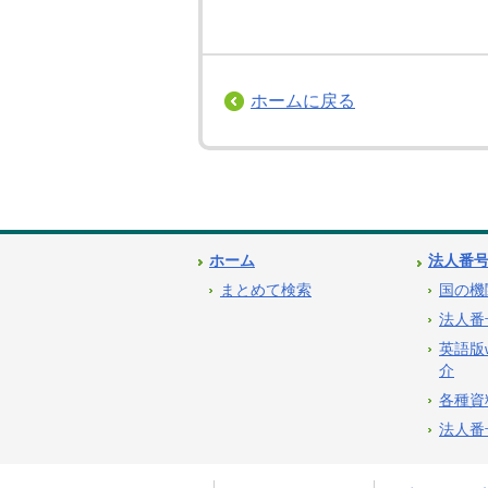
ホームに戻る
ホーム
法人番
まとめて検索
国の機
法人番
英語版
介
各種資
法人番