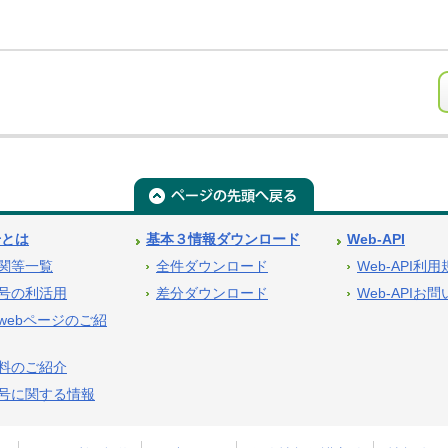
号とは
基本３情報ダウンロード
Web-API
関等一覧
全件ダウンロード
Web-API利
号の利活用
差分ダウンロード
Web-APIお
webページのご紹
料のご紹介
号に関する情報