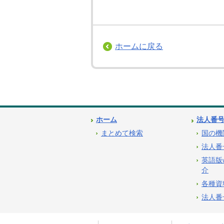
ホームに戻る
ホーム
法人番
まとめて検索
国の機
法人番
英語版
介
各種資
法人番