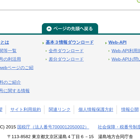
号とは
基本３情報ダウンロード
Web-API
関等一覧
全件ダウンロード
Web-API利
号の利活用
差分ダウンロード
Web-APIお
webページのご紹
料のご紹介
号に関する情報
望
サイト利用規約
関連リンク
個人情報保護方針
情報公開
(C) 2015
国税庁（法人番号7000012050002）
社会保障・税番号制
〒113-8582 東京都文京区湯島４丁目６－15 湯島地方合同庁舎