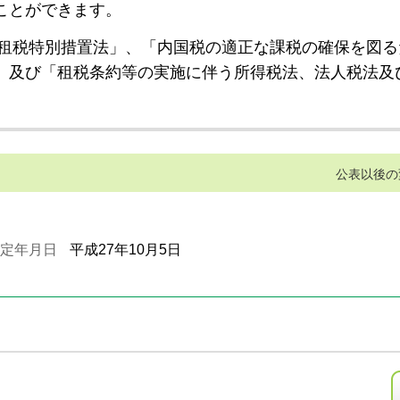
ことができます。
租税特別措置法」、「内国税の適正な課税の確保を図る
」及び「租税条約等の実施に伴う所得税法、法人税法及
公表以後の
定年月日
平成27年10月5日