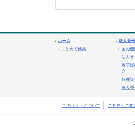
ホーム
法人番
まとめて検索
国の機
法人番
英語版
介
各種資
法人番
このサイトについて
ご意見・ご要