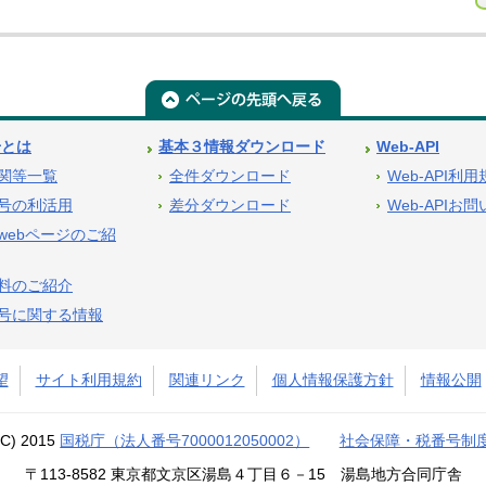
号とは
基本３情報ダウンロード
Web-API
関等一覧
全件ダウンロード
Web-API利
号の利活用
差分ダウンロード
Web-APIお
webページのご紹
料のご紹介
号に関する情報
望
サイト利用規約
関連リンク
個人情報保護方針
情報公開
(C) 2015
国税庁（法人番号7000012050002）
社会保障・税番号制
〒113-8582 東京都文京区湯島４丁目６－15 湯島地方合同庁舎