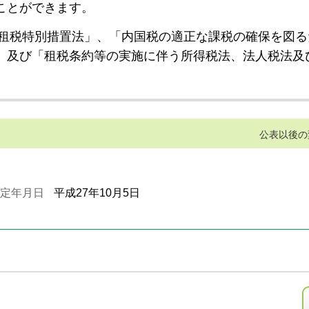
ことができます。
租税特別措置法」、「内国税の適正な課税の確保を図る
」及び「租税条約等の実施に伴う所得税法、法人税法及
公表以後の
定年月日
平成27年10月5日