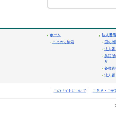
ホーム
法人番
まとめて検索
国の機
法人番
英語版
介
各種資
法人番
このサイトについて
ご意見・ご要