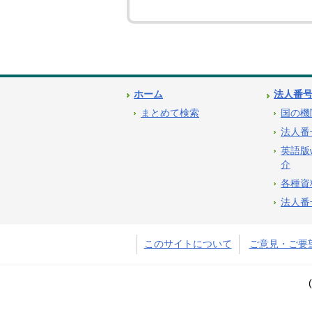
ホーム
法人番
まとめて検索
国の機
法人番
英語版
介
各種資
法人番
このサイトについて
ご意見・ご要