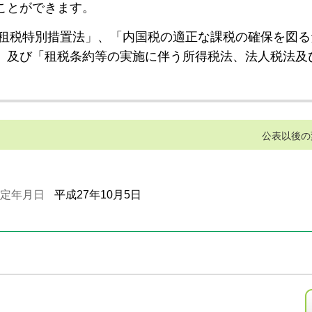
ことができます。
租税特別措置法」、「内国税の適正な課税の確保を図る
」及び「租税条約等の実施に伴う所得税法、法人税法及
公表以後の
定年月日
平成27年10月5日