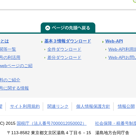
号とは
基本３情報ダウンロード
Web-API
関等一覧
全件ダウンロード
Web-API利
号の利活用
差分ダウンロード
Web-APIお
webページのご紹
料のご紹介
号に関する情報
望
サイト利用規約
関連リンク
個人情報保護方針
情報公開
(C) 2015
国税庁（法人番号7000012050002）
社会保障・税番号制
〒113-8582 東京都文京区湯島４丁目６－15 湯島地方合同庁舎