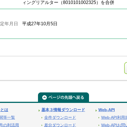
ィングリアルター（8010101002325）を合併
定年月日
平成27年10月5日
号とは
基本３情報ダウンロード
Web-API
関等一覧
全件ダウンロード
Web-API利
号の利活用
差分ダウンロード
Web-APIお