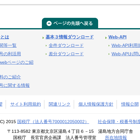
号とは
基本３情報ダウンロード
Web-API
関等一覧
全件ダウンロード
Web-API利
号の利活用
差分ダウンロード
Web-APIお
webページのご紹
料のご紹介
号に関する情報
望
サイト利用規約
関連リンク
個人情報保護方針
情報公開
(C) 2015
国税庁（法人番号7000012050002）
社会保障・税番号制
〒113-8582 東京都文京区湯島４丁目６－15 湯島地方合同庁舎
国税庁 長官官房企画課 法人番号管理室
所在地情報