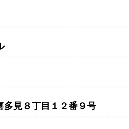
ル
喜多見８丁目１２番９号