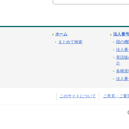
ホーム
法人番
まとめて検索
国の機
法人番
英語版
介
各種資
法人番
このサイトについて
ご意見・ご要