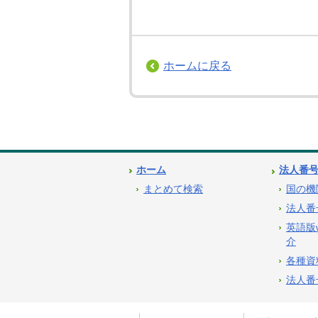
ホームに戻る
ホーム
法人番
まとめて検索
国の機
法人番
英語版
介
各種資
法人番