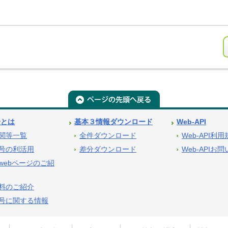
号とは
基本３情報ダウンロード
Web-API
関等一覧
全件ダウンロード
Web-API利
号の利活用
差分ダウンロード
Web-APIお
webページのご紹
料のご紹介
号に関する情報