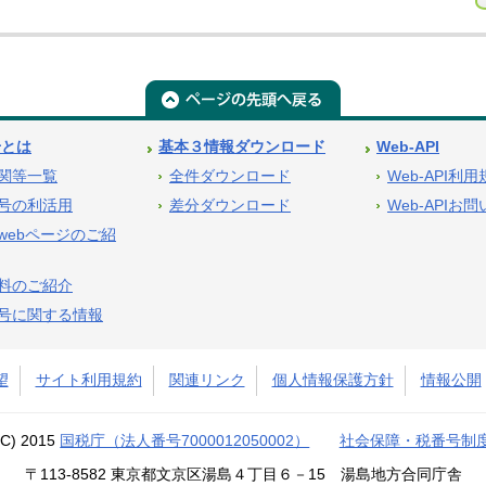
号とは
基本３情報ダウンロード
Web-API
関等一覧
全件ダウンロード
Web-API利
号の利活用
差分ダウンロード
Web-APIお
webページのご紹
料のご紹介
号に関する情報
望
サイト利用規約
関連リンク
個人情報保護方針
情報公開
(C) 2015
国税庁（法人番号7000012050002）
社会保障・税番号制
〒113-8582 東京都文京区湯島４丁目６－15 湯島地方合同庁舎