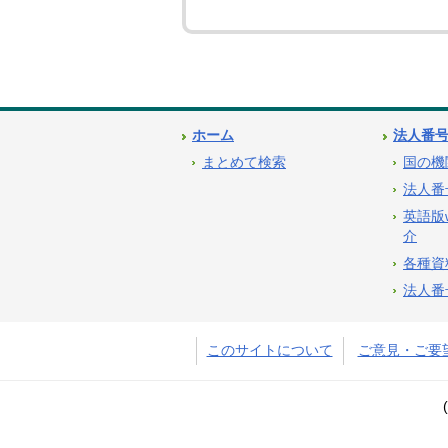
ホーム
法人番
まとめて検索
国の機
法人番
英語版
介
各種資
法人番
このサイトについて
ご意見・ご要