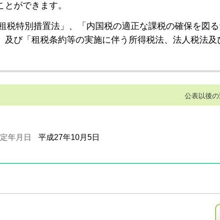
ことができます。
租税特別措置法」、「内国税の適正な課税の確保を図る
」及び「租税条約等の実施に伴う所得税法、法人税法及
公表以後の
定年月日
平成27年10月5日