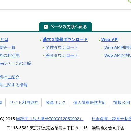
号とは
基本３情報ダウンロード
Web-API
関等一覧
全件ダウンロード
Web-API利
号の利活用
差分ダウンロード
Web-APIお
webページのご紹
料のご紹介
号に関する情報
望
サイト利用規約
関連リンク
個人情報保護方針
情報公開
(C) 2015
国税庁（法人番号7000012050002）
社会保障・税番号制
〒113-8582 東京都文京区湯島４丁目６－15 湯島地方合同庁舎