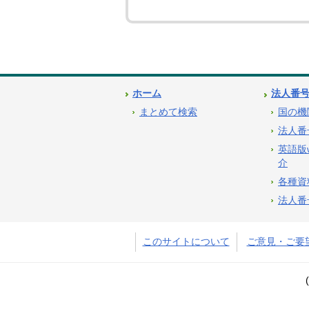
ホーム
法人番
まとめて検索
国の機
法人番
英語版
介
各種資
法人番
このサイトについて
ご意見・ご要