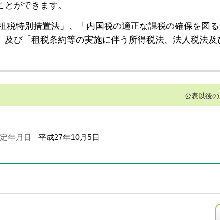
ことができます。
租税特別措置法」、「内国税の適正な課税の確保を図る
」及び「租税条約等の実施に伴う所得税法、法人税法及
公表以後の
定年月日
平成27年10月5日