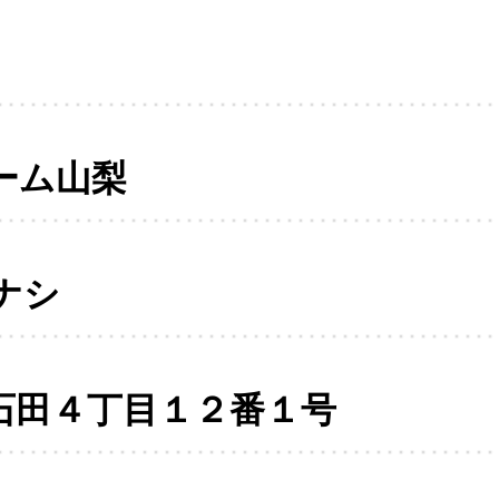
ーム山梨
ナシ
石田４丁目１２番１号