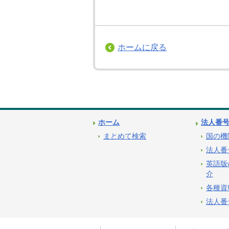
ホームに戻る
ホーム
法人番
まとめて検索
国の機
法人番
英語版
介
各種資
法人番