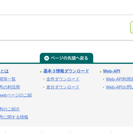
号とは
基本３情報ダウンロード
Web-API
関等一覧
全件ダウンロード
Web-API利
号の利活用
差分ダウンロード
Web-APIお
webページのご紹
料のご紹介
号に関する情報