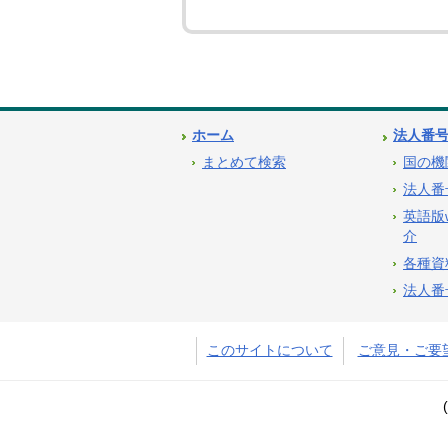
ホーム
法人番
まとめて検索
国の機
法人番
英語版
介
各種資
法人番
このサイトについて
ご意見・ご要