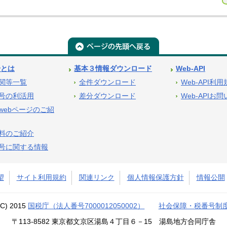
号とは
基本３情報ダウンロード
Web-API
関等一覧
全件ダウンロード
Web-API利
号の利活用
差分ダウンロード
Web-APIお
webページのご紹
料のご紹介
号に関する情報
望
サイト利用規約
関連リンク
個人情報保護方針
情報公開
(C) 2015
国税庁（法人番号7000012050002）
社会保障・税番号制
〒113-8582 東京都文京区湯島４丁目６－15 湯島地方合同庁舎