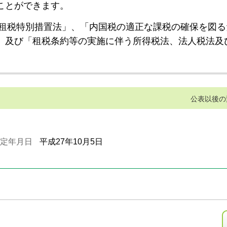
ことができます。
租税特別措置法」、「内国税の適正な課税の確保を図る
」及び「租税条約等の実施に伴う所得税法、法人税法及
公表以後の
定年月日
平成27年10月5日