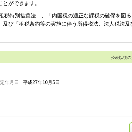
ことができます。
租税特別措置法」、「内国税の適正な課税の確保を図る
」及び「租税条約等の実施に伴う所得税法、法人税法及
公表以後の
定年月日
平成27年10月5日