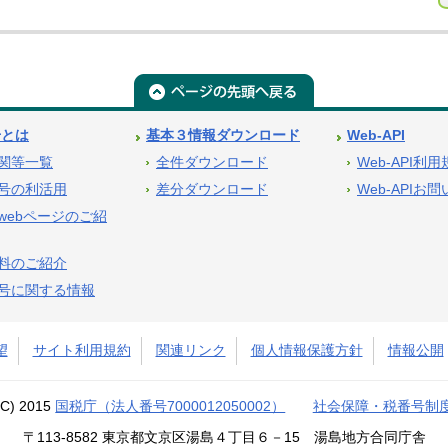
号とは
基本３情報ダウンロード
Web-API
関等一覧
全件ダウンロード
Web-API利
号の利活用
差分ダウンロード
Web-APIお
webページのご紹
料のご紹介
号に関する情報
望
サイト利用規約
関連リンク
個人情報保護方針
情報公開
(C) 2015
国税庁（法人番号7000012050002）
社会保障・税番号制
〒113-8582 東京都文京区湯島４丁目６－15 湯島地方合同庁舎