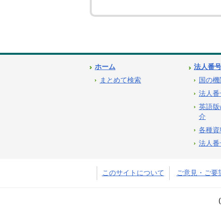
ホーム
法人番
まとめて検索
国の機
法人番
英語版
介
各種資
法人番
このサイトについて
ご意見・ご要