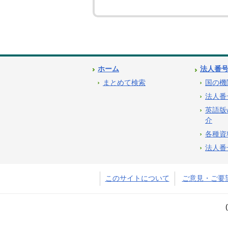
ホーム
法人番
まとめて検索
国の機
法人番
英語版
介
各種資
法人番
このサイトについて
ご意見・ご要