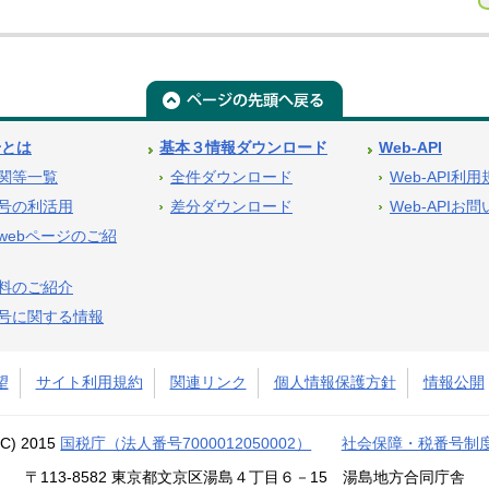
号とは
基本３情報ダウンロード
Web-API
関等一覧
全件ダウンロード
Web-API利
号の利活用
差分ダウンロード
Web-APIお
webページのご紹
料のご紹介
号に関する情報
望
サイト利用規約
関連リンク
個人情報保護方針
情報公開
(C) 2015
国税庁（法人番号7000012050002）
社会保障・税番号制
〒113-8582 東京都文京区湯島４丁目６－15 湯島地方合同庁舎