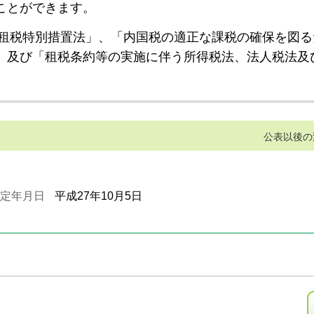
ことができます。
租税特別措置法」、「内国税の適正な課税の確保を図る
」及び「租税条約等の実施に伴う所得税法、法人税法及
公表以後の
定年月日
平成27年10月5日