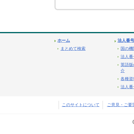
ホーム
法人番
まとめて検索
国の機
法人番
英語版
介
各種資
法人番
このサイトについて
ご意見・ご要