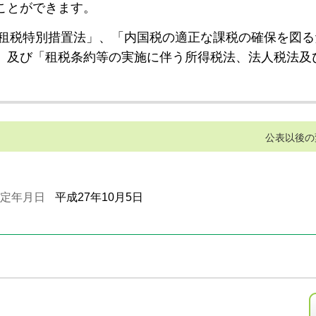
ことができます。
租税特別措置法」、「内国税の適正な課税の確保を図る
」及び「租税条約等の実施に伴う所得税法、法人税法及
公表以後の
定年月日
平成27年10月5日