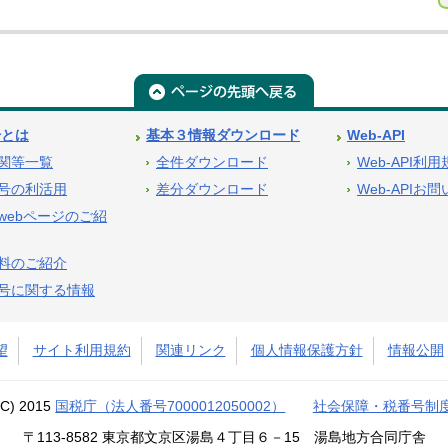
号とは
基本３情報ダウンロード
Web-API
関等一覧
全件ダウンロード
Web-API利
号の利活用
差分ダウンロード
Web-APIお
webページのご紹
料のご紹介
号に関する情報
望
サイト利用規約
関連リンク
個人情報保護方針
情報公開
(C) 2015
国税庁（法人番号7000012050002）
社会保障・税番号制
〒113-8582 東京都文京区湯島４丁目６－15 湯島地方合同庁舎