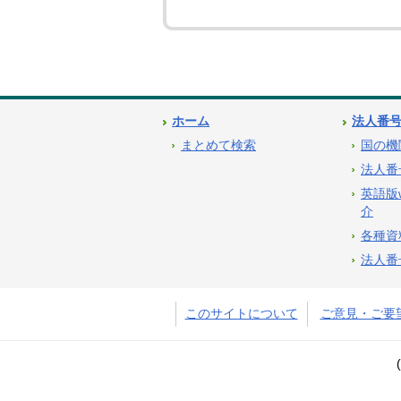
ホーム
法人番
まとめて検索
国の機
法人番
英語版
介
各種資
法人番
このサイトについて
ご意見・ご要