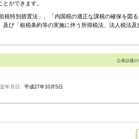
ことができます。
租税特別措置法」、「内国税の適正な課税の確保を図る
」及び「租税条約等の実施に伴う所得税法、法人税法及
公表以後の
定年月日
平成27年10月5日