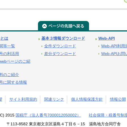
号とは
基本３情報ダウンロード
Web-API
関等一覧
全件ダウンロード
Web-API利
号の利活用
差分ダウンロード
Web-APIお
webページのご紹
料のご紹介
号に関する情報
望
サイト利用規約
関連リンク
個人情報保護方針
情報公開
(C) 2015
国税庁（法人番号7000012050002）
社会保障・税番号制
〒113-8582 東京都文京区湯島４丁目６－15 湯島地方合同庁舎