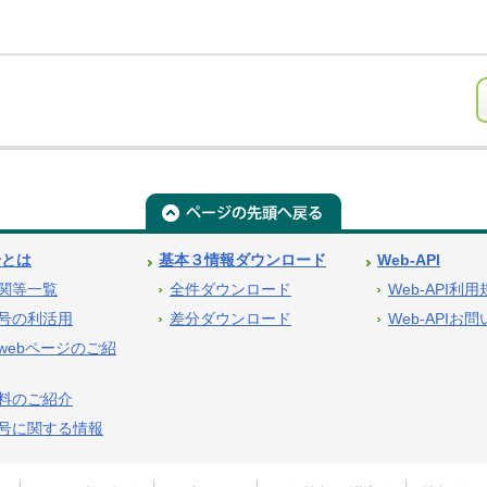
号とは
基本３情報ダウンロード
Web-API
関等一覧
全件ダウンロード
Web-API利
号の利活用
差分ダウンロード
Web-APIお
webページのご紹
料のご紹介
号に関する情報