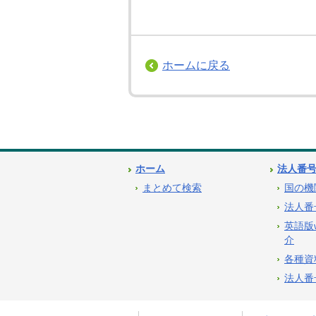
ホームに戻る
ホーム
法人番
まとめて検索
国の機
法人番
英語版
介
各種資
法人番