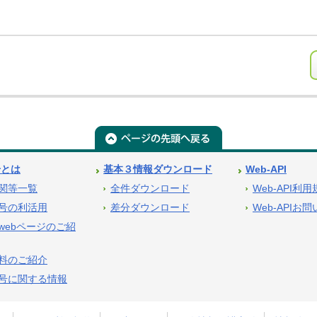
号とは
基本３情報ダウンロード
Web-API
関等一覧
全件ダウンロード
Web-API利
号の利活用
差分ダウンロード
Web-APIお
webページのご紹
料のご紹介
号に関する情報