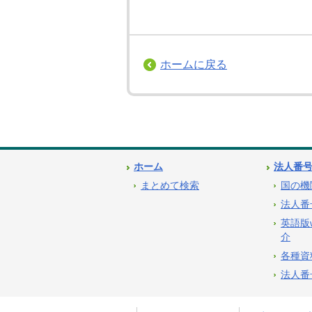
ホームに戻る
ホーム
法人番
まとめて検索
国の機
法人番
英語版
介
各種資
法人番