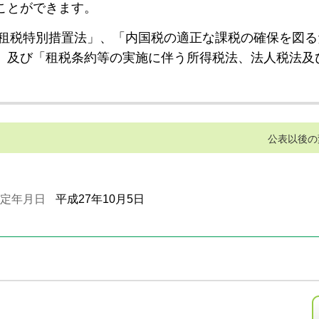
ことができます。
租税特別措置法」、「内国税の適正な課税の確保を図る
」及び「租税条約等の実施に伴う所得税法、法人税法及
公表以後の
定年月日
平成27年10月5日