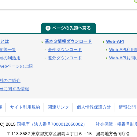
号とは
基本３情報ダウンロード
Web-API
関等一覧
全件ダウンロード
Web-API利
号の利活用
差分ダウンロード
Web-APIお
webページのご紹
料のご紹介
号に関する情報
望
サイト利用規約
関連リンク
個人情報保護方針
情報公開
(C) 2015
国税庁（法人番号7000012050002）
社会保障・税番号制
〒113-8582 東京都文京区湯島４丁目６－15 湯島地方合同庁舎