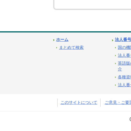
ホーム
法人番
まとめて検索
国の機
法人番
英語版
介
各種資
法人番
このサイトについて
ご意見・ご要