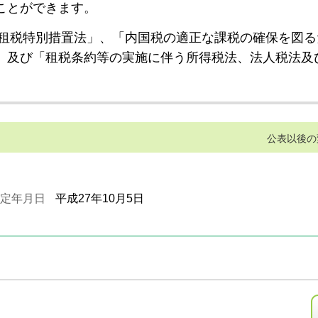
ことができます。
租税特別措置法」、「内国税の適正な課税の確保を図る
」及び「租税条約等の実施に伴う所得税法、法人税法及
公表以後の
定年月日
平成27年10月5日