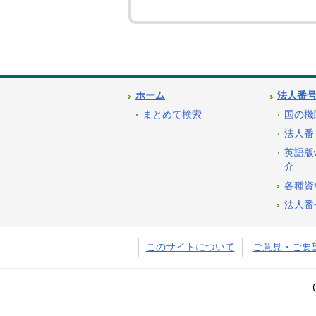
ホーム
法人番
まとめて検索
国の機
法人番
英語版
介
各種資
法人番
このサイトについて
ご意見・ご要