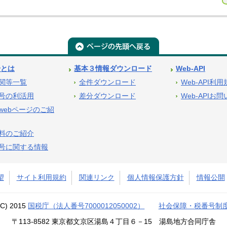
号とは
基本３情報ダウンロード
Web-API
関等一覧
全件ダウンロード
Web-API利
号の利活用
差分ダウンロード
Web-APIお
webページのご紹
料のご紹介
号に関する情報
望
サイト利用規約
関連リンク
個人情報保護方針
情報公開
(C) 2015
国税庁（法人番号7000012050002）
社会保障・税番号制
〒113-8582 東京都文京区湯島４丁目６－15 湯島地方合同庁舎