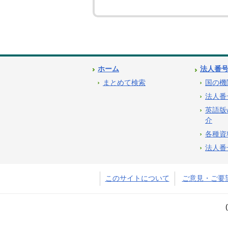
ホーム
法人番
まとめて検索
国の機
法人番
英語版
介
各種資
法人番
このサイトについて
ご意見・ご要