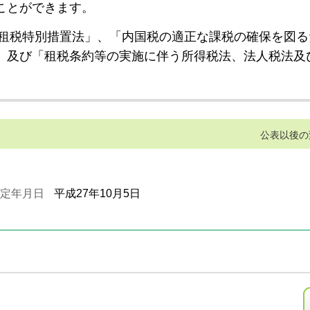
ことができます。
租税特別措置法」、「内国税の適正な課税の確保を図る
」及び「租税条約等の実施に伴う所得税法、法人税法及
公表以後の
定年月日
平成27年10月5日