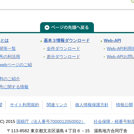
号とは
基本３情報ダウンロード
Web-API
関等一覧
全件ダウンロード
Web-API利
号の利活用
差分ダウンロード
Web-APIお
webページのご紹
料のご紹介
号に関する情報
望
サイト利用規約
関連リンク
個人情報保護方針
情報公開
(C) 2015
国税庁（法人番号7000012050002）
社会保障・税番号制
〒113-8582 東京都文京区湯島４丁目６－15 湯島地方合同庁舎