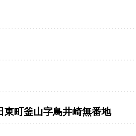
田東町釜山字鳥井崎無番地