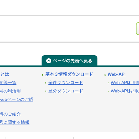
号とは
基本３情報ダウンロード
Web-API
関等一覧
全件ダウンロード
Web-API利
号の利活用
差分ダウンロード
Web-APIお
webページのご紹
料のご紹介
号に関する情報