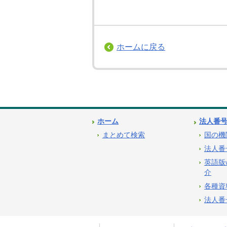
ホームに戻る
ホーム
法人番
まとめて検索
国の機
法人番
英語版
介
各種資
法人番