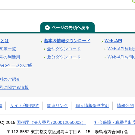
号とは
基本３情報ダウンロード
Web-API
関等一覧
全件ダウンロード
Web-API利
号の利活用
差分ダウンロード
Web-APIお
webページのご紹
料のご紹介
号に関する情報
望
サイト利用規約
関連リンク
個人情報保護方針
情報公開
(C) 2015
国税庁（法人番号7000012050002）
社会保障・税番号制
〒113-8582 東京都文京区湯島４丁目６－15 湯島地方合同庁舎