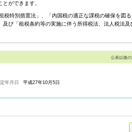
ことができます。
租税特別措置法」、「内国税の適正な課税の確保を図る
」及び「租税条約等の実施に伴う所得税法、法人税法及
公表以後の
定年月日
平成27年10月5日