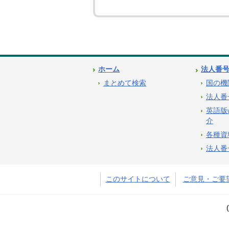
ホーム
法人番
まとめて検索
国の機
法人番
英語版
介
各種資
法人番
このサイトについて
ご意見・ご要