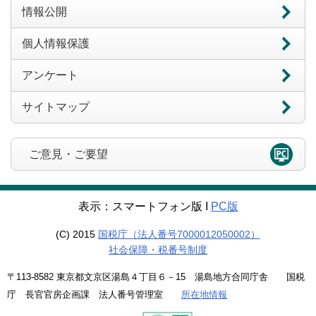
情報公開
個人情報保護
アンケート
サイトマップ
ご意見・ご要望
表示：スマートフォン版 Ι
PC版
(C) 2015
国税庁（法人番号7000012050002）
社会保障・税番号制度
〒113-8582 東京都文京区湯島４丁目６－15 湯島地方合同庁舎 国税
庁 長官官房企画課 法人番号管理室
所在地情報