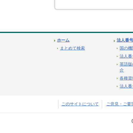
ホーム
法人番
まとめて検索
国の機
法人番
英語版
介
各種資
法人番
このサイトについて
ご意見・ご要