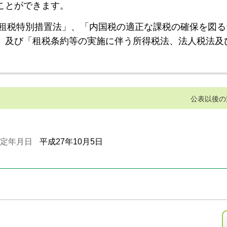
ことができます。
租税特別措置法」、「内国税の適正な課税の確保を図る
」及び「租税条約等の実施に伴う所得税法、法人税法及
公表以後の
定年月日
平成27年10月5日