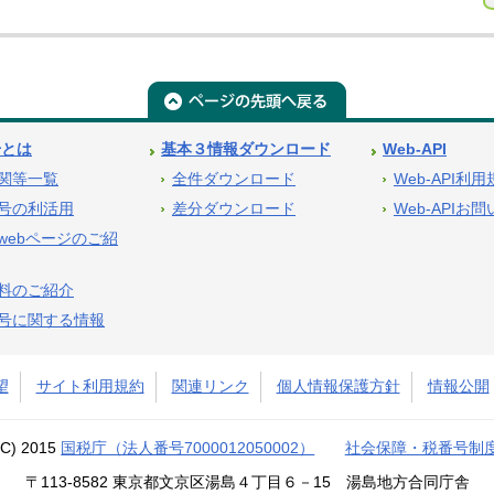
号とは
基本３情報ダウンロード
Web-API
関等一覧
全件ダウンロード
Web-API利
号の利活用
差分ダウンロード
Web-APIお
webページのご紹
料のご紹介
号に関する情報
望
サイト利用規約
関連リンク
個人情報保護方針
情報公開
(C) 2015
国税庁（法人番号7000012050002）
社会保障・税番号制
〒113-8582 東京都文京区湯島４丁目６－15 湯島地方合同庁舎