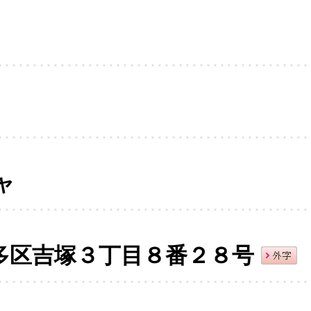
ャ
多区吉塚３丁目８番２８号