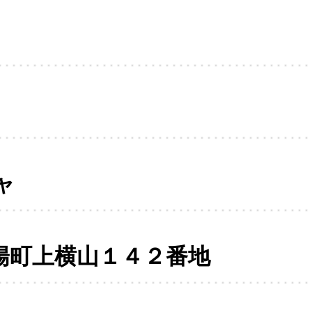
ャ
陽町上横山１４２番地