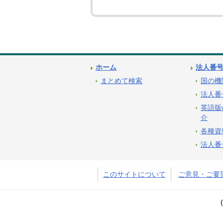
ホーム
法人番
まとめて検索
国の機
法人番
英語版
介
各種資
法人番
このサイトについて
ご意見・ご要