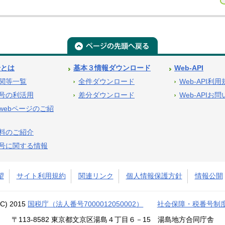
号とは
基本３情報ダウンロード
Web-API
関等一覧
全件ダウンロード
Web-API利
号の利活用
差分ダウンロード
Web-APIお
webページのご紹
料のご紹介
号に関する情報
望
サイト利用規約
関連リンク
個人情報保護方針
情報公開
(C) 2015
国税庁（法人番号7000012050002）
社会保障・税番号制
〒113-8582 東京都文京区湯島４丁目６－15 湯島地方合同庁舎