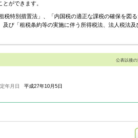
ことができます。
租税特別措置法」、「内国税の適正な課税の確保を図る
」及び「租税条約等の実施に伴う所得税法、法人税法及
公表以後の
定年月日
平成27年10月5日