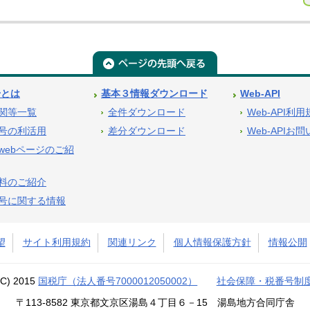
号とは
基本３情報ダウンロード
Web-API
関等一覧
全件ダウンロード
Web-API利
号の利活用
差分ダウンロード
Web-APIお
webページのご紹
料のご紹介
号に関する情報
望
サイト利用規約
関連リンク
個人情報保護方針
情報公開
(C) 2015
国税庁（法人番号7000012050002）
社会保障・税番号制
〒113-8582 東京都文京区湯島４丁目６－15 湯島地方合同庁舎