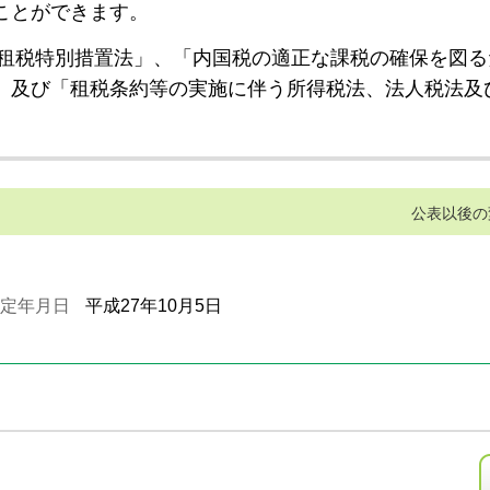
ことができます。
租税特別措置法」、「内国税の適正な課税の確保を図る
」及び「租税条約等の実施に伴う所得税法、法人税法及
公表以後の
定年月日
平成27年10月5日