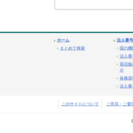
ホーム
法人番
まとめて検索
国の機
法人番
英語版
介
各種資
法人番
このサイトについて
ご意見・ご要