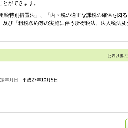
ことができます。
租税特別措置法」、「内国税の適正な課税の確保を図る
」及び「租税条約等の実施に伴う所得税法、法人税法及
公表以後の
定年月日
平成27年10月5日