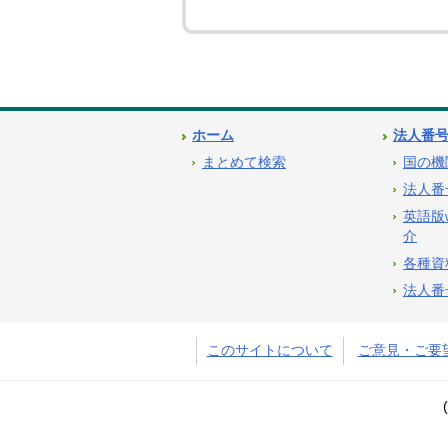
ホーム
法人番
まとめて検索
国の機
法人番
英語版
介
各種資
法人番
このサイトについて
ご意見・ご要