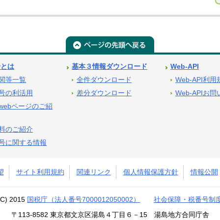
号とは
基本３情報ダウンロード
Web-API
関等一覧
全件ダウンロード
Web-API利
号の利活用
差分ダウンロード
Web-APIお
webページのご紹
料のご紹介
号に関する情報
望
サイト利用規約
関連リンク
個人情報保護方針
情報公開
(C) 2015
国税庁（法人番号7000012050002）
社会保障・税番号制
〒113-8582 東京都文京区湯島４丁目６－15 湯島地方合同庁舎