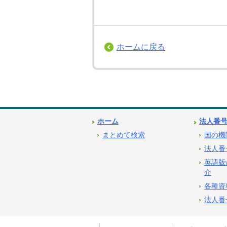
ホームに戻る
ホーム
法人番
まとめて検索
国の機
法人番
英語版
介
各種資
法人番