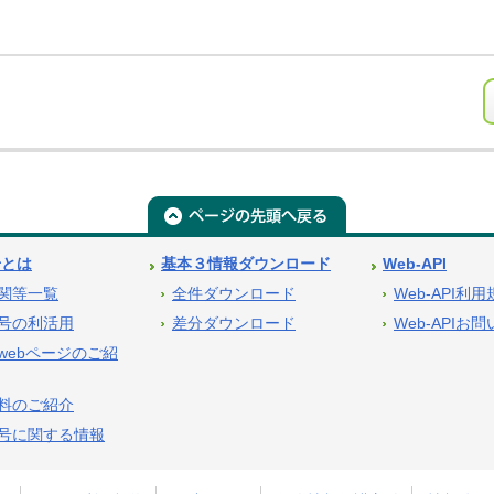
号とは
基本３情報ダウンロード
Web-API
関等一覧
全件ダウンロード
Web-API利
号の利活用
差分ダウンロード
Web-APIお
webページのご紹
料のご紹介
号に関する情報