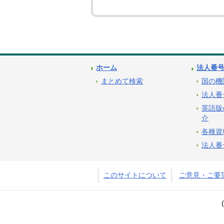
ホーム
法人番
まとめて検索
国の機
法人番
英語版
介
各種資
法人番
このサイトについて
ご意見・ご要