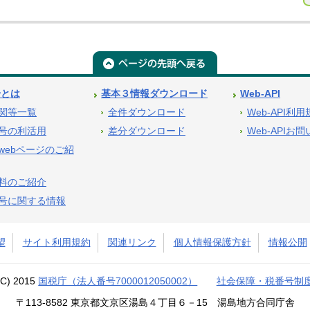
号とは
基本３情報ダウンロード
Web-API
関等一覧
全件ダウンロード
Web-API利
号の利活用
差分ダウンロード
Web-APIお
webページのご紹
料のご紹介
号に関する情報
望
サイト利用規約
関連リンク
個人情報保護方針
情報公開
(C) 2015
国税庁（法人番号7000012050002）
社会保障・税番号制
〒113-8582 東京都文京区湯島４丁目６－15 湯島地方合同庁舎