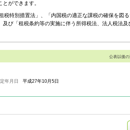
ことができます。
租税特別措置法」、「内国税の適正な課税の確保を図る
」及び「租税条約等の実施に伴う所得税法、法人税法及
公表以後の
定年月日
平成27年10月5日