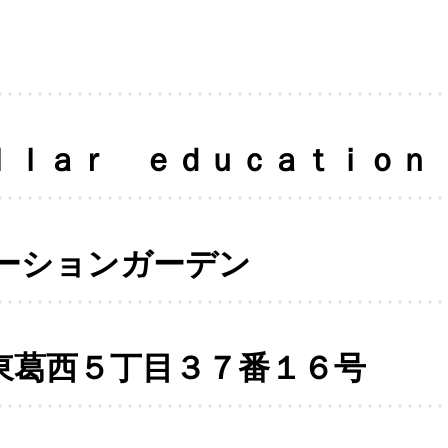
ｌｌａｒ ｅｄｕｃａｔｉｏｎ
ーションガーデン
東葛西５丁目３７番１６号