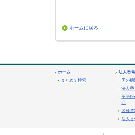
ホームに戻る
ホーム
法人番
まとめて検索
国の機
法人番
英語版
介
各種資
法人番