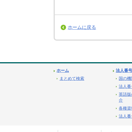
ホームに戻る
ホーム
法人番
まとめて検索
国の機
法人番
英語版
介
各種資
法人番