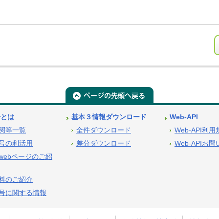
号とは
基本３情報ダウンロード
Web-API
関等一覧
全件ダウンロード
Web-API利
号の利活用
差分ダウンロード
Web-APIお
webページのご紹
料のご紹介
号に関する情報