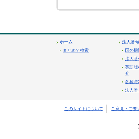
ホーム
法人番
まとめて検索
国の機
法人番
英語版
介
各種資
法人番
このサイトについて
ご意見・ご要