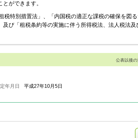
ことができます。
租税特別措置法」、「内国税の適正な課税の確保を図る
」及び「租税条約等の実施に伴う所得税法、法人税法及
公表以後の
定年月日
平成27年10月5日