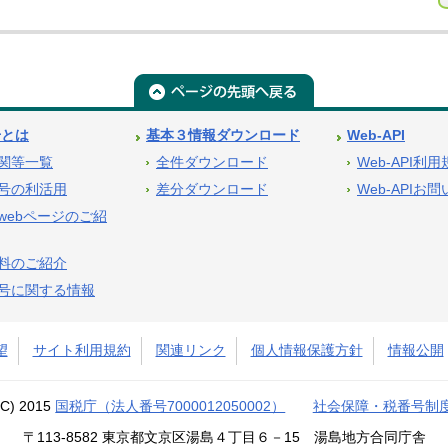
号とは
基本３情報ダウンロード
Web-API
関等一覧
全件ダウンロード
Web-API利
号の利活用
差分ダウンロード
Web-APIお
webページのご紹
料のご紹介
号に関する情報
望
サイト利用規約
関連リンク
個人情報保護方針
情報公開
(C) 2015
国税庁（法人番号7000012050002）
社会保障・税番号制
〒113-8582 東京都文京区湯島４丁目６－15 湯島地方合同庁舎