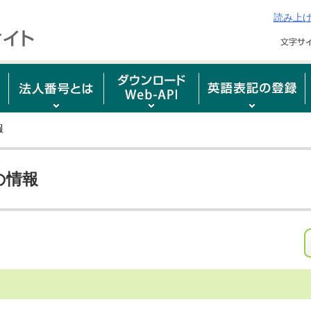
読み上
報
の情報