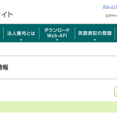
読み上
情報