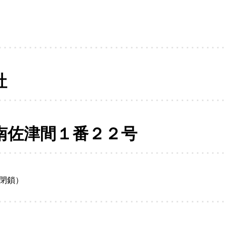
社
南佐津間１番２２号
閉鎖）
日