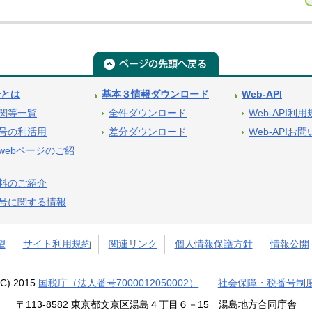
号とは
基本３情報ダウンロード
Web-API
関等一覧
全件ダウンロード
Web-API利
号の利活用
差分ダウンロード
Web-APIお
webページのご紹
料のご紹介
号に関する情報
望
サイト利用規約
関連リンク
個人情報保護方針
情報公開
(C) 2015
国税庁（法人番号7000012050002）
社会保障・税番号制
〒113-8582 東京都文京区湯島４丁目６－15 湯島地方合同庁舎