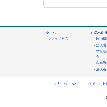
ホーム
法人番
まとめて検索
国の機
法人番
英語版
介
各種資
法人番
このサイトについて
ご意見・ご要