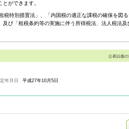
ことができます。
租税特別措置法」、「内国税の適正な課税の確保を図る
」及び「租税条約等の実施に伴う所得税法、法人税法及
公表以後の
定年月日
平成27年10月5日