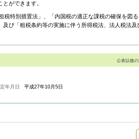
ことができます。
租税特別措置法」、「内国税の適正な課税の確保を図る
」及び「租税条約等の実施に伴う所得税法、法人税法及
公表以後の
定年月日
平成27年10月5日