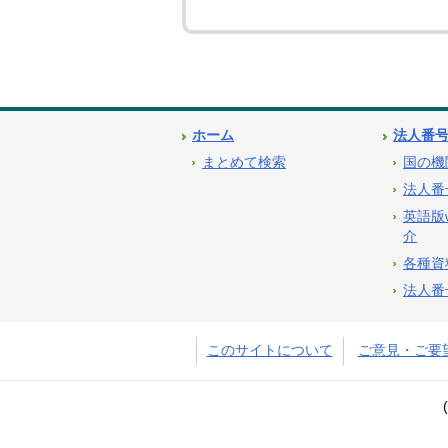
ホーム
法人番
まとめて検索
国の機
法人番
英語版
介
各種資
法人番
このサイトについて
ご意見・ご要