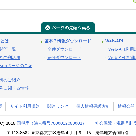
号とは
基本３情報ダウンロード
Web-API
関等一覧
全件ダウンロード
Web-API利
号の利活用
差分ダウンロード
Web-APIお
webページのご紹
料のご紹介
号に関する情報
望
サイト利用規約
関連リンク
個人情報保護方針
情報公開
(C) 2015
国税庁（法人番号7000012050002）
社会保障・税番号制
〒113-8582 東京都文京区湯島４丁目６－15 湯島地方合同庁舎