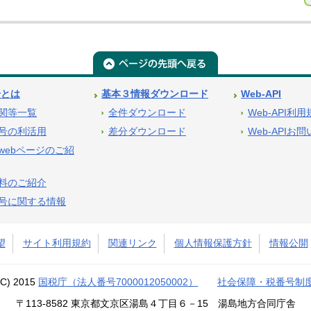
号とは
基本３情報ダウンロード
Web-API
関等一覧
全件ダウンロード
Web-API利
号の利活用
差分ダウンロード
Web-APIお
webページのご紹
料のご紹介
号に関する情報
望
サイト利用規約
関連リンク
個人情報保護方針
情報公開
(C) 2015
国税庁（法人番号7000012050002）
社会保障・税番号制
〒113-8582 東京都文京区湯島４丁目６－15 湯島地方合同庁舎