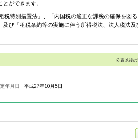
ことができます。
租税特別措置法」、「内国税の適正な課税の確保を図る
」及び「租税条約等の実施に伴う所得税法、法人税法及
公表以後の
定年月日
平成27年10月5日