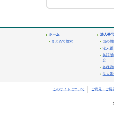
ホーム
法人番
まとめて検索
国の機
法人番
英語版
介
各種資
法人番
このサイトについて
ご意見・ご要