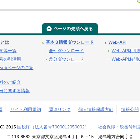
号とは
基本３情報ダウンロード
Web-API
関等一覧
全件ダウンロード
Web-API利
号の利活用
差分ダウンロード
Web-APIお
webページのご紹
料のご紹介
号に関する情報
望
サイト利用規約
関連リンク
個人情報保護方針
情報公開
(C) 2015
国税庁（法人番号7000012050002）
社会保障・税番号制
〒113-8582 東京都文京区湯島４丁目６－15 湯島地方合同庁舎