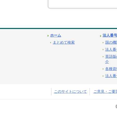
ホーム
法人番
まとめて検索
国の機
法人番
英語版
介
各種資
法人番
このサイトについて
ご意見・ご要