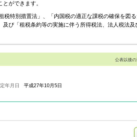
ことができます。
租税特別措置法」、「内国税の適正な課税の確保を図る
」及び「租税条約等の実施に伴う所得税法、法人税法及
公表以後の
定年月日
平成27年10月5日