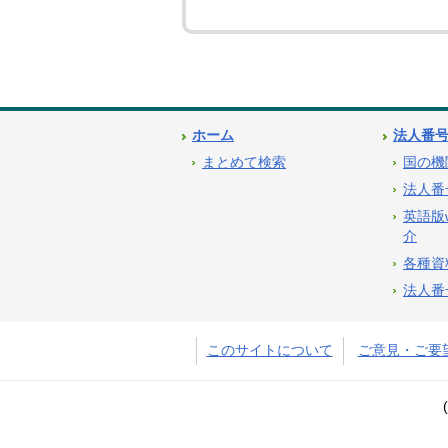
ホーム
法人番
まとめて検索
国の機
法人番
英語版
介
各種資
法人番
このサイトについて
ご意見・ご要