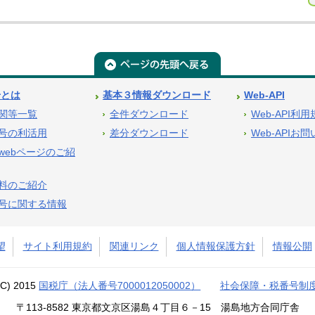
号とは
基本３情報ダウンロード
Web-API
関等一覧
全件ダウンロード
Web-API利
号の利活用
差分ダウンロード
Web-APIお
webページのご紹
料のご紹介
号に関する情報
望
サイト利用規約
関連リンク
個人情報保護方針
情報公開
(C) 2015
国税庁（法人番号7000012050002）
社会保障・税番号制
〒113-8582 東京都文京区湯島４丁目６－15 湯島地方合同庁舎