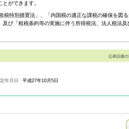
ことができます。
租税特別措置法」、「内国税の適正な課税の確保を図る
」及び「租税条約等の実施に伴う所得税法、法人税法及
公表以後の
定年月日
平成27年10月5日