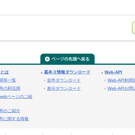
号とは
基本３情報ダウンロード
Web-API
関等一覧
全件ダウンロード
Web-API利
号の利活用
差分ダウンロード
Web-APIお
webページのご紹
料のご紹介
号に関する情報