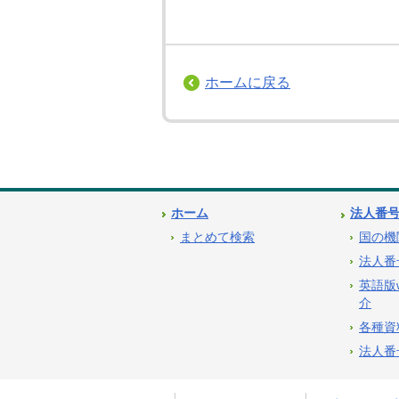
ホームに戻る
ホーム
法人番
まとめて検索
国の機
法人番
英語版
介
各種資
法人番