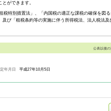
ことができます。
租税特別措置法」、「内国税の適正な課税の確保を図る
」及び「租税条約等の実施に伴う所得税法、法人税法及
公表以後の
定年月日
平成27年10月5日