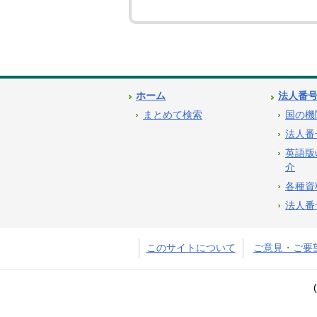
ホーム
法人番
まとめて検索
国の機
法人番
英語版
介
各種資
法人番
このサイトについて
ご意見・ご要