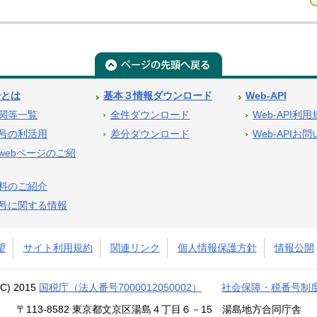
号とは
基本３情報ダウンロード
Web-API
関等一覧
全件ダウンロード
Web-API利
号の利活用
差分ダウンロード
Web-APIお
webページのご紹
料のご紹介
号に関する情報
望
サイト利用規約
関連リンク
個人情報保護方針
情報公開
(C) 2015
国税庁（法人番号7000012050002）
社会保障・税番号制
〒113-8582 東京都文京区湯島４丁目６－15 湯島地方合同庁舎