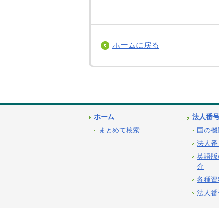
ホームに戻る
ホーム
法人番
まとめて検索
国の機
法人番
英語版
介
各種資
法人番