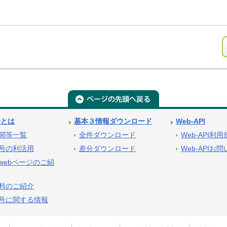
号とは
基本３情報ダウンロード
Web-API
関等一覧
全件ダウンロード
Web-API利
号の利活用
差分ダウンロード
Web-APIお
webページのご紹
料のご紹介
号に関する情報